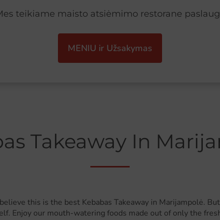
es teikiame maisto atsiėmimo restorane paslau
MENIU ir Užsakymas
as Takeaway In Marij
believe this is the best Kebabas Takeaway in Marijampolė. But 
elf. Enjoy our mouth-watering foods made out of only the fres