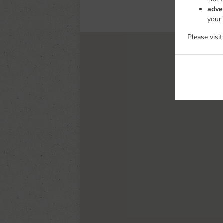
adve
your
Please visi