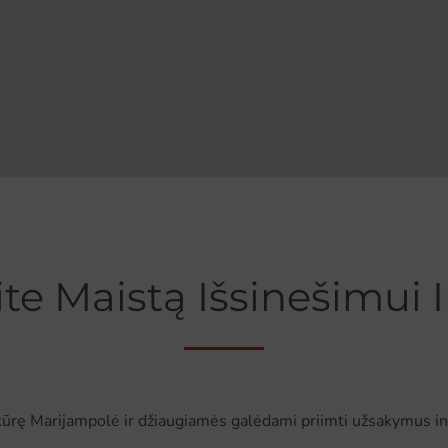
te Maistą Išsinešimui 
kūrę Marijampolė ir džiaugiamės galėdami priimti užsakymus in