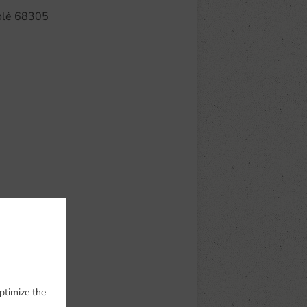
polė 68305
ptimize the