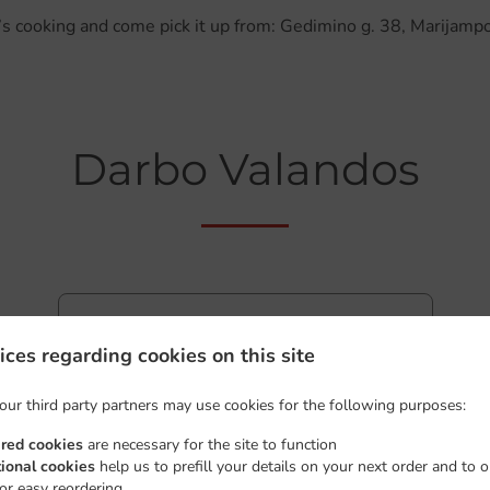
s cooking and come pick it up from: Gedimino g. 38, Marijam
Darbo Valandos
Pirmadienis - Sekmadienis
11:00 - 23:00
ices regarding cookies on this site
Pasiėmimas restorane
our third party partners may use cookies for the following purposes:
Pirmadienis - Sekmadienis
11:15 - 22:40
ired cookies
are necessary for the site to function
tional cookies
help us to prefill your details on your next order and to o
for easy reordering