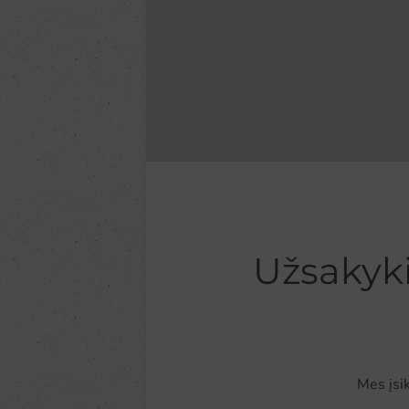
Užsakyki
Mes įsi