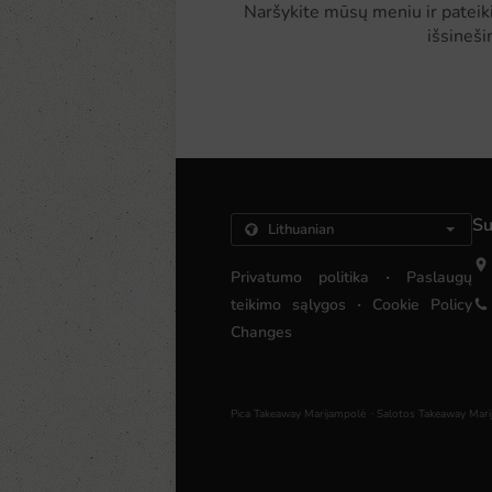
Naršykite mūsų meniu ir pateiki
išsineš
Su
.
Privatumo politika
Paslaugų
.
teikimo sąlygos
Cookie Policy
Changes
.
Pica Takeaway Marijampolė
Salotos Takeaway Mari