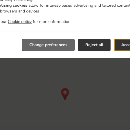
rtising cookies
allow for interest-based advertising and tailored conten
 browsers and devices
t our
Cookie policy
for more information.
Change preferences
Reject all
Acce