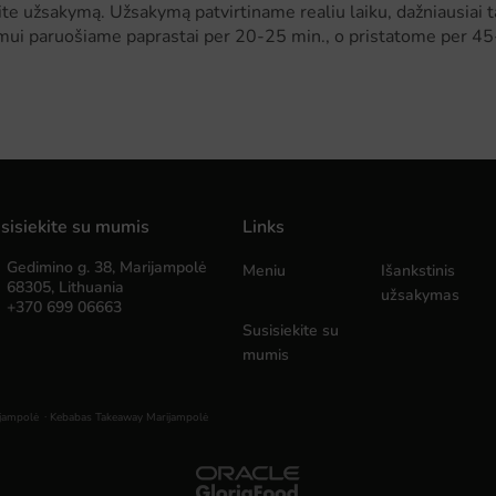
te užsakymą. Užsakymą patvirtiname realiu laiku, dažniausiai 
imui paruošiame paprastai per 20-25 min., o pristatome per 45
sisiekite su mumis
Links
Gedimino g. 38, Marijampolė
Meniu
Išankstinis
68305, Lithuania
užsakymas
+370 699 06663
Susisiekite su
mumis
.
jampolė
Kebabas Takeaway Marijampolė