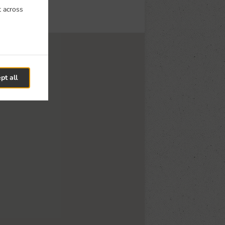
t across
pt all