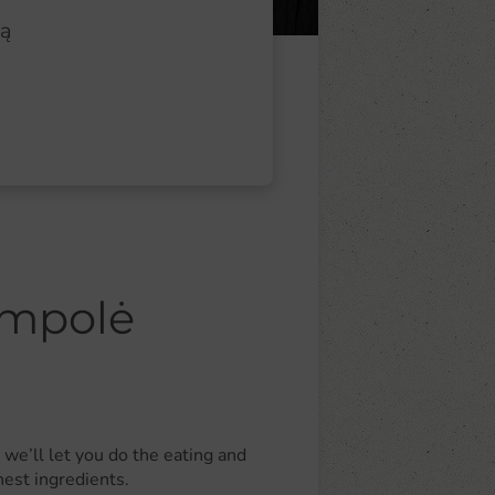
gą
ampolė
we’ll let you do the eating and
hest ingredients.