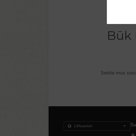
Būk 
Sekite mus soci
Su