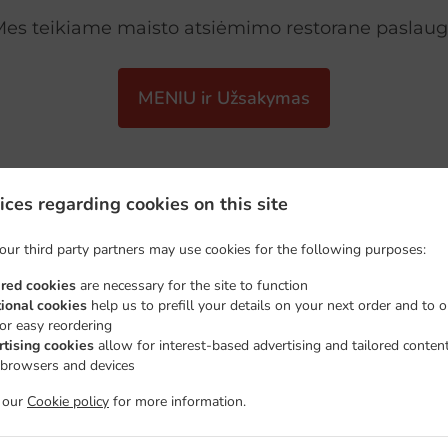
es teikiame maisto atsiėmimo restorane paslau
MENIU ir Užsakymas
ices regarding cookies on this site
our third party partners may use cookies for the following purposes:
SPECIALŪS PASIŪLYMA
ired cookies
are necessary for the site to function
tional cookies
help us to prefill your details on your next order and to o
for easy reordering
rtising cookies
allow for interest-based advertising and tailored conten
 browsers and devices
t our
Cookie policy
for more information.
 Mes paruošėme Jums puikius pasiūlymus, kad galėtumėte mėgau
laiko virtuvėje:)