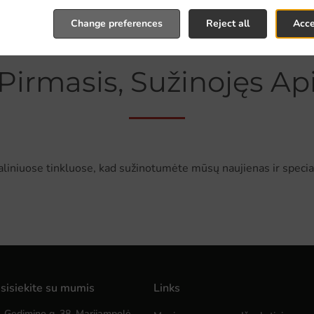
Change preferences
Reject all
Acce
Pirmasis, Sužinojęs Api
aliniuose tinkluose, kad sužinotumėte mūsų naujienas ir specia
sisiekite su mumis
Links
Gedimino g. 38, Marijampolė