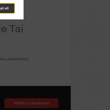
pt all
e Tai
lius pasiūlymus!
MENIU ir Užsakymas